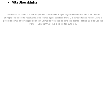
Vila Uberabinha
O conteúdo do texto "
Localização de Clínica de Reposição Hormonal em Gel Jardim
Europa
" é de direito reservado. Sua reprodução, parcial ou total, mesmo citando nossos links, é
proibida sem a autorização do autor. Crime de violação de direito autoral – artigo 184 do Código
Penal –
Lei 9610/98 - Lei de direitos autorais
.