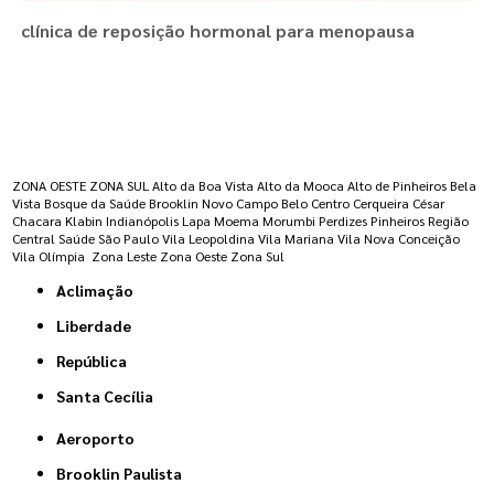
clínica de reposição hormonal para menopausa
Regiões onde a atende :
ZONA OESTE
ZONA SUL
Alto da Boa Vista
Alto da Mooca
Alto de Pinheiros
Bela
Vista
Bosque da Saúde
Brooklin Novo
Campo Belo
Centro
Cerqueira César
Chacara Klabin
Indianópolis
Lapa
Moema
Morumbi
Perdizes
Pinheiros
Região
Central
Saúde
São Paulo
Vila Leopoldina
Vila Mariana
Vila Nova Conceição
Vila Olímpia
Zona Leste
Zona Oeste
Zona Sul
Aclimação
Liberdade
República
Santa Cecília
Aeroporto
Brooklin Paulista