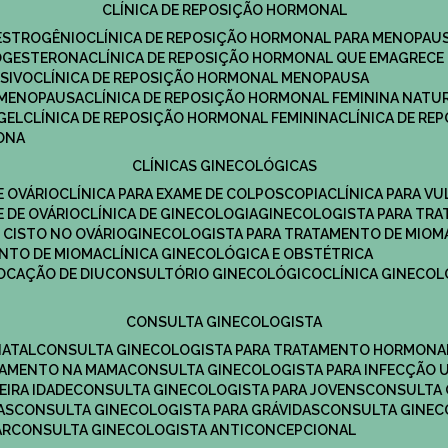
CLÍNICA DE REPOSIÇÃO HORMONAL
 ESTROGÊNIO
CLÍNICA DE REPOSIÇÃO HORMONAL PARA MENOPAU
ROGESTERONA
CLÍNICA DE REPOSIÇÃO HORMONAL QUE EMAGRECE
ESIVO
CLÍNICA DE REPOSIÇÃO HORMONAL MENOPAUSA
A MENOPAUSA
CLÍNICA DE REPOSIÇÃO HORMONAL FEMININA NATU
GEL
CLÍNICA DE REPOSIÇÃO HORMONAL FEMININA
CLÍNICA DE R
RONA
CLÍNICAS GINECOLÓGICAS
E OVÁRIO
CLÍNICA PARA EXAME DE COLPOSCOPIA
CLÍNICA PARA V
E DE OVÁRIO
CLÍNICA DE GINECOLOGIA
GINECOLOGISTA PARA TR
 CISTO NO OVÁRIO
GINECOLOGISTA PARA TRATAMENTO DE MIOM
ENTO DE MIOMA
CLÍNICA GINECOLÓGICA E OBSTÉTRICA
LOCAÇÃO DE DIU
CONSULTÓRIO GINECOLÓGICO
CLÍNICA GINECO
CONSULTA GINECOLOGISTA
NATAL
CONSULTA GINECOLOGISTA PARA TRATAMENTO HORMONA
TAMENTO NA MAMA
CONSULTA GINECOLOGISTA PARA INFECÇÃO U
EIRA IDADE
CONSULTA GINECOLOGISTA PARA JOVENS
CONSULTA
AS
CONSULTA GINECOLOGISTA PARA GRÁVIDAS
CONSULTA GINEC
AR
CONSULTA GINECOLOGISTA ANTICONCEPCIONAL