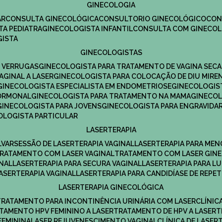
GINECOLOGIA
R​
CONSULTA GINECOLÓGICA​
CONSULTORIO GINECOLÓGICO​
CO
TA PEDIATRA​
GINECOLOGISTA INFANTIL​
CONSULTA COM GINECOL
GISTA
GINECOLOGISTAS
E VERRUGAS
GINECOLOGISTA PARA TRATAMENTO DE VAGINA SECA
AGINAL A LASER
GINECOLOGISTA PARA COLOCAÇÃO DE DIU MIRE
GINECOLOGISTA ESPECIALISTA EM ENDOMETRIOSE
GINECOLOGI
HORMONAL
GINECOLOGISTA PARA TRATAMENTO NA MAMA
GINECO
GINECOLOGISTA PARA JOVENS
GINECOLOGISTA PARA ENGRAVIDA
COLOGISTA PARTICULAR
LASERTERAPIA
LVAR
SESSÃO DE LASERTERAPIA​ VAGINAL
LASERTERAPIA PARA ME
TRATAMENTO COM LASER VAGINAL
TRATAMENTO COM LASER GIN
INAL
LASERTERAPIA PARA SECURA VAGINAL​
LASERTERAPIA PARA L
LASERTERAPIA VAGINAL​
LASERTERAPIA PARA CANDIDÍASE DE REPE
LASERTERAPIA GINECOLÓGICA
TRATAMENTO PARA INCONTINÊNCIA URINÁRIA COM LASER
CLÍNI
ATAMENTO HPV FEMININO A LASER
TRATAMENTO DE HPV A LASER
FEMININA
LASER REJUVENESCIMENTO VAGINAL
CLÍNICA DE LASER