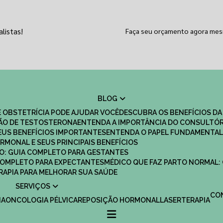
listas!
Faça seu orçamento agora me
BLOG
 OBSTETRÍCIA PODE AJUDAR VOCÊ
DESCUBRA OS BENEFÍCIOS DA
ÇÃO DE TESTOSTERONA
ENTENDA A IMPORTÂNCIA DO CONSULTÓR
EUS BENEFÍCIOS IMPORTANTES
ENTENDA O PAPEL FUNDAMENTAL
RMONAL E SEUS PRINCIPAIS BENEFÍCIOS
SCO: GUIA COMPLETO PARA GESTANTES
 COMPLETO PARA EXPECTANTES
MÉDICO QUE FAZ PARTO NORMAL:
TERAPIA PARA MELHORAR SUA SAÚDE
SERVIÇOS
C
IA
ONCOLOGIA PÉLVICA
REPOSIÇÃO HORMONAL
LASERTERAPIA