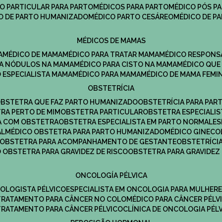
CO PARTICULAR PARA PARTO
MÉDICOS PARA PARTO
MÉDICO PÓS P
CO DE PARTO HUMANIZADO
MÉDICO PARTO CESÁREO
MÉDICO DE P
MÉDICOS DE MAMAS
A
MÉDICO DE MAMA
MÉDICO PARA TRATAR MAMA
MÉDICO RESPONS
ARA NÓDULOS NA MAMA
MÉDICO PARA CISTO NA MAMA
MÉDICO QU
O ESPECIALISTA MAMA
MÉDICO PARA MAMA
MÉDICO DE MAMA FEMI
OBSTETRÍCIA
OBSTETRA QUE FAZ PARTO HUMANIZADO
OBSTETRÍCIA PARA PAR
TRA PERTO DE MIM
OBSTETRA PARTICULAR
OBSTETRA ESPECIALI
A COM OBSTETRA
OBSTETRA ESPECIALISTA EM PARTO NORMAL
E
AL
MÉDICO OBSTETRA PARA PARTO HUMANIZADO
MÉDICO GINEC
OBSTETRA PARA ACOMPANHAMENTO DE GESTANTE
OBSTETRÍCI
O OBSTETRA PARA GRAVIDEZ DE RISCO
OBSTETRA PARA GRAVIDEZ
ONCOLOGÍA PÉLVICA
COLOGISTA PÉLVICO
ESPECIALISTA EM ONCOLOGIA PARA MULHER
TRATAMENTO PARA CÂNCER NO COLO
MÉDICO PARA CÂNCER PÉLV
TRATAMENTO PARA CÂNCER PÉLVICO
CLÍNICA DE ONCOLOGIA PÉL