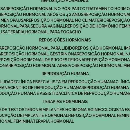
REPOSIÇÃO HORMONAL
USA
REPOSIÇÃO HORMONAL NO PÓS-PARTO
TRATAMENTO HORMO
REPOSIÇÃO HORMONAL APÓS OS 40 ANOS
REPOSIÇÃO HORMONAL
A MENOPAUSA
REPOSIÇÃO HORMONAL NO CLIMATÉRIO
REPOSIÇÃ
HORMONAL PARA SECURA VAGINAL
REPOSIÇÃO DE HORMÔNIO FEMI
AUSA
TERAPIA HORMONAL PARA FOGACHO
REPOSIÇÕES HORMONAIS
A
REPOSIÇÃO HORMONAL PARA LIBIDO
REPOSIÇÃO HORMONAL IM
A
REPOSIÇÃO HORMONAL GESTRINONA
REPOSIÇÃO HORMONAL N
REPOSIÇÃO HORMONAL DE PROGESTERONA
REPOSIÇÃO HORMONA
RONA
REPOSIÇÃO HORMONAL ADESIVO
REPOSIÇÃO HORMONAL M
REPRODUÇÃO HUMANA
ILIDADE
CLÍNICA ESPECIALISTA EM REPRODUÇÃO HUMANA
CLÍNI
MANA
CENTRO DE REPRODUÇÃO HUMANA
REPRODUÇÃO HUMANA 
RODUÇÃO HUMANA E ASSISTIDA
CLÍNICA DE REPRODUÇÃO HUMAN
TERAPIAS HORMONAIS
E DE TESTOSTERONA
IMPLANTES HORMONAIS
GINECOLOGISTA E
OLOCAÇÃO DE IMPLANTE HORMONAL
REPOSIÇÃO HORMONAL FEMIN
RMONAL FEMININA
TERAPIA HORMONAL