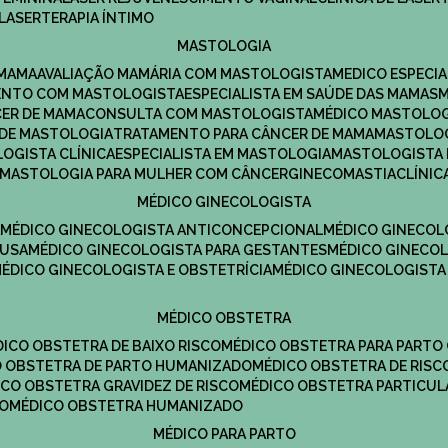
LASERTERAPIA ÍNTIMO
MASTOLOGIA
 MAMA
AVALIAÇÃO MAMÁRIA COM MASTOLOGISTA
MEDICO ESPECI
ENTO COM MASTOLOGISTA
ESPECIALISTA EM SAÚDE DAS MAMAS
CER DE MAMA
CONSULTA COM MASTOLOGISTA
MÉDICO MASTOLO
A DE MASTOLOGIA
TRATAMENTO PARA CÂNCER DE MAMA
MASTOLO
LOGISTA CLÍNICA
ESPECIALISTA EM MASTOLOGIA
MASTOLOGISTA
MASTOLOGIA PARA MULHER COM CÂNCER
GINECOMASTIA
CLÍNI
MÉDICO GINECOLOGISTA
A
MÉDICO GINECOLOGISTA ANTICONCEPCIONAL
MÉDICO GINECOL
AUSA
MÉDICO GINECOLOGISTA PARA GESTANTES
MÉDICO GINECO
MÉDICO GINECOLOGISTA E OBSTETRÍCIA
MÉDICO GINECOLOGISTA
MÉDICO OBSTETRA
ÉDICO OBSTETRA DE BAIXO RISCO
MÉDICO OBSTETRA PARA PARTO
CO OBSTETRA DE PARTO HUMANIZADO
MÉDICO OBSTETRA DE RISC
DICO OBSTETRA GRAVIDEZ DE RISCO
MÉDICO OBSTETRA PARTICUL
DO
MÉDICO OBSTETRA HUMANIZADO
MÉDICO PARA PARTO