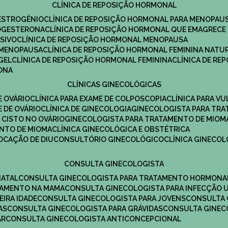
CLÍNICA DE REPOSIÇÃO HORMONAL
 ESTROGÊNIO
CLÍNICA DE REPOSIÇÃO HORMONAL PARA MENOPAU
ROGESTERONA
CLÍNICA DE REPOSIÇÃO HORMONAL QUE EMAGRECE
ESIVO
CLÍNICA DE REPOSIÇÃO HORMONAL MENOPAUSA
A MENOPAUSA
CLÍNICA DE REPOSIÇÃO HORMONAL FEMININA NATU
GEL
CLÍNICA DE REPOSIÇÃO HORMONAL FEMININA
CLÍNICA DE R
RONA
CLÍNICAS GINECOLÓGICAS
E OVÁRIO
CLÍNICA PARA EXAME DE COLPOSCOPIA
CLÍNICA PARA V
E DE OVÁRIO
CLÍNICA DE GINECOLOGIA
GINECOLOGISTA PARA TR
 CISTO NO OVÁRIO
GINECOLOGISTA PARA TRATAMENTO DE MIOM
ENTO DE MIOMA
CLÍNICA GINECOLÓGICA E OBSTÉTRICA
LOCAÇÃO DE DIU
CONSULTÓRIO GINECOLÓGICO
CLÍNICA GINECO
CONSULTA GINECOLOGISTA
NATAL
CONSULTA GINECOLOGISTA PARA TRATAMENTO HORMONA
TAMENTO NA MAMA
CONSULTA GINECOLOGISTA PARA INFECÇÃO U
EIRA IDADE
CONSULTA GINECOLOGISTA PARA JOVENS
CONSULTA
AS
CONSULTA GINECOLOGISTA PARA GRÁVIDAS
CONSULTA GINEC
AR
CONSULTA GINECOLOGISTA ANTICONCEPCIONAL