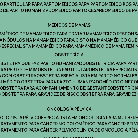
CO PARTICULAR PARA PARTO
MÉDICOS PARA PARTO
MÉDICO PÓS P
CO DE PARTO HUMANIZADO
MÉDICO PARTO CESÁREO
MÉDICO DE P
MÉDICOS DE MAMAS
A
MÉDICO DE MAMA
MÉDICO PARA TRATAR MAMA
MÉDICO RESPONS
ARA NÓDULOS NA MAMA
MÉDICO PARA CISTO NA MAMA
MÉDICO QU
O ESPECIALISTA MAMA
MÉDICO PARA MAMA
MÉDICO DE MAMA FEMI
OBSTETRÍCIA
OBSTETRA QUE FAZ PARTO HUMANIZADO
OBSTETRÍCIA PARA PAR
TRA PERTO DE MIM
OBSTETRA PARTICULAR
OBSTETRA ESPECIALI
A COM OBSTETRA
OBSTETRA ESPECIALISTA EM PARTO NORMAL
E
AL
MÉDICO OBSTETRA PARA PARTO HUMANIZADO
MÉDICO GINEC
OBSTETRA PARA ACOMPANHAMENTO DE GESTANTE
OBSTETRÍCI
O OBSTETRA PARA GRAVIDEZ DE RISCO
OBSTETRA PARA GRAVIDEZ
ONCOLOGÍA PÉLVICA
COLOGISTA PÉLVICO
ESPECIALISTA EM ONCOLOGIA PARA MULHER
TRATAMENTO PARA CÂNCER NO COLO
MÉDICO PARA CÂNCER PÉLV
TRATAMENTO PARA CÂNCER PÉLVICO
CLÍNICA DE ONCOLOGIA PÉL