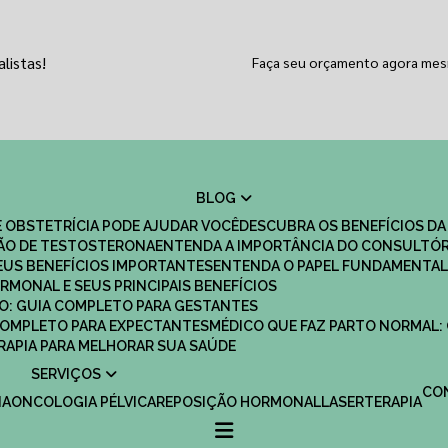
listas!
Faça seu orçamento agora me
BLOG
 OBSTETRÍCIA PODE AJUDAR VOCÊ
DESCUBRA OS BENEFÍCIOS DA
ÇÃO DE TESTOSTERONA
ENTENDA A IMPORTÂNCIA DO CONSULTÓR
EUS BENEFÍCIOS IMPORTANTES
ENTENDA O PAPEL FUNDAMENTAL
RMONAL E SEUS PRINCIPAIS BENEFÍCIOS
SCO: GUIA COMPLETO PARA GESTANTES
 COMPLETO PARA EXPECTANTES
MÉDICO QUE FAZ PARTO NORMAL:
TERAPIA PARA MELHORAR SUA SAÚDE
SERVIÇOS
C
IA
ONCOLOGIA PÉLVICA
REPOSIÇÃO HORMONAL
LASERTERAPIA