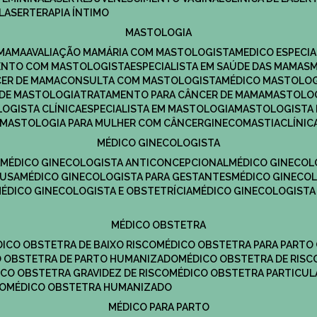
LASERTERAPIA ÍNTIMO
MASTOLOGIA
 MAMA
AVALIAÇÃO MAMÁRIA COM MASTOLOGISTA
MEDICO ESPECI
ENTO COM MASTOLOGISTA
ESPECIALISTA EM SAÚDE DAS MAMAS
CER DE MAMA
CONSULTA COM MASTOLOGISTA
MÉDICO MASTOLO
A DE MASTOLOGIA
TRATAMENTO PARA CÂNCER DE MAMA
MASTOLO
LOGISTA CLÍNICA
ESPECIALISTA EM MASTOLOGIA
MASTOLOGISTA
MASTOLOGIA PARA MULHER COM CÂNCER
GINECOMASTIA
CLÍNI
MÉDICO GINECOLOGISTA
A
MÉDICO GINECOLOGISTA ANTICONCEPCIONAL
MÉDICO GINECOL
AUSA
MÉDICO GINECOLOGISTA PARA GESTANTES
MÉDICO GINECO
MÉDICO GINECOLOGISTA E OBSTETRÍCIA
MÉDICO GINECOLOGISTA
MÉDICO OBSTETRA
ÉDICO OBSTETRA DE BAIXO RISCO
MÉDICO OBSTETRA PARA PARTO
CO OBSTETRA DE PARTO HUMANIZADO
MÉDICO OBSTETRA DE RISC
DICO OBSTETRA GRAVIDEZ DE RISCO
MÉDICO OBSTETRA PARTICUL
DO
MÉDICO OBSTETRA HUMANIZADO
MÉDICO PARA PARTO