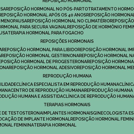
REPOSIÇÃO HORMONAL
USA
REPOSIÇÃO HORMONAL NO PÓS-PARTO
TRATAMENTO HORMO
REPOSIÇÃO HORMONAL APÓS OS 40 ANOS
REPOSIÇÃO HORMONAL
A MENOPAUSA
REPOSIÇÃO HORMONAL NO CLIMATÉRIO
REPOSIÇÃ
HORMONAL PARA SECURA VAGINAL
REPOSIÇÃO DE HORMÔNIO FEMI
AUSA
TERAPIA HORMONAL PARA FOGACHO
REPOSIÇÕES HORMONAIS
A
REPOSIÇÃO HORMONAL PARA LIBIDO
REPOSIÇÃO HORMONAL IM
A
REPOSIÇÃO HORMONAL GESTRINONA
REPOSIÇÃO HORMONAL N
REPOSIÇÃO HORMONAL DE PROGESTERONA
REPOSIÇÃO HORMONA
RONA
REPOSIÇÃO HORMONAL ADESIVO
REPOSIÇÃO HORMONAL M
REPRODUÇÃO HUMANA
ILIDADE
CLÍNICA ESPECIALISTA EM REPRODUÇÃO HUMANA
CLÍNI
MANA
CENTRO DE REPRODUÇÃO HUMANA
REPRODUÇÃO HUMANA 
RODUÇÃO HUMANA E ASSISTIDA
CLÍNICA DE REPRODUÇÃO HUMAN
TERAPIAS HORMONAIS
E DE TESTOSTERONA
IMPLANTES HORMONAIS
GINECOLOGISTA E
OLOCAÇÃO DE IMPLANTE HORMONAL
REPOSIÇÃO HORMONAL FEMIN
RMONAL FEMININA
TERAPIA HORMONAL