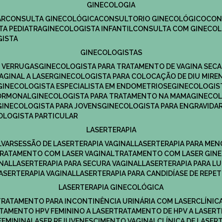
GINECOLOGIA
R​
CONSULTA GINECOLÓGICA​
CONSULTORIO GINECOLÓGICO​
CO
TA PEDIATRA​
GINECOLOGISTA INFANTIL​
CONSULTA COM GINECOL
GISTA
GINECOLOGISTAS
E VERRUGAS
GINECOLOGISTA PARA TRATAMENTO DE VAGINA SECA
AGINAL A LASER
GINECOLOGISTA PARA COLOCAÇÃO DE DIU MIRE
GINECOLOGISTA ESPECIALISTA EM ENDOMETRIOSE
GINECOLOGI
HORMONAL
GINECOLOGISTA PARA TRATAMENTO NA MAMA
GINECO
GINECOLOGISTA PARA JOVENS
GINECOLOGISTA PARA ENGRAVIDA
COLOGISTA PARTICULAR
LASERTERAPIA
LVAR
SESSÃO DE LASERTERAPIA​ VAGINAL
LASERTERAPIA PARA ME
TRATAMENTO COM LASER VAGINAL
TRATAMENTO COM LASER GIN
INAL
LASERTERAPIA PARA SECURA VAGINAL​
LASERTERAPIA PARA L
LASERTERAPIA VAGINAL​
LASERTERAPIA PARA CANDIDÍASE DE REPE
LASERTERAPIA GINECOLÓGICA
TRATAMENTO PARA INCONTINÊNCIA URINÁRIA COM LASER
CLÍNI
ATAMENTO HPV FEMININO A LASER
TRATAMENTO DE HPV A LASER
FEMININA
LASER REJUVENESCIMENTO VAGINAL
CLÍNICA DE LASER