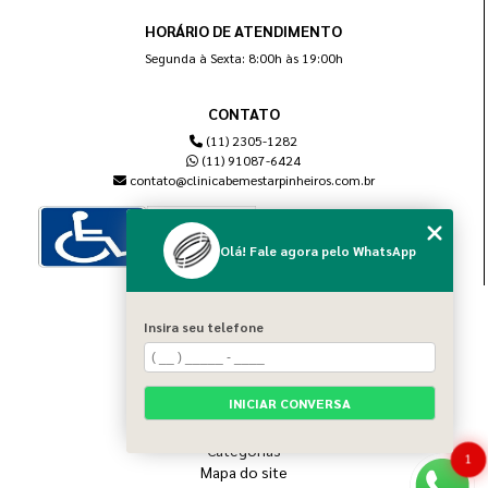
HORÁRIO DE ATENDIMENTO
Segunda à Sexta: 8:00h às 19:00h
CONTATO
(11) 2305-1282
(11) 91087-6424
contato@clinicabemestarpinheiros.com.br
Olá! Fale agora pelo WhatsApp
MENU
Insira seu telefone
Home
Sobre nós
Blog
INICIAR CONVERSA
Serviços
Contato
Categorias
1
Mapa do site