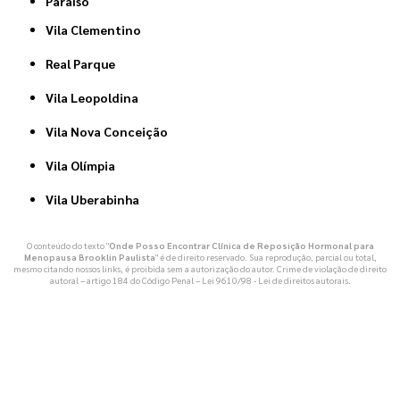
Paraíso
Vila Clementino
Real Parque
Vila Leopoldina
Vila Nova Conceição
Vila Olímpia
Vila Uberabinha
O conteúdo do texto "
Onde Posso Encontrar Clínica de Reposição Hormonal para
Menopausa Brooklin Paulista
" é de direito reservado. Sua reprodução, parcial ou total,
mesmo citando nossos links, é proibida sem a autorização do autor. Crime de violação de direito
autoral – artigo 184 do Código Penal –
Lei 9610/98 - Lei de direitos autorais
.