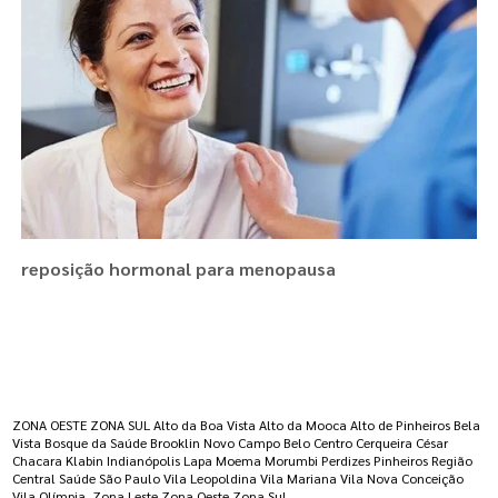
reposição hormonal para menopausa
Regiões onde a atende :
ZONA OESTE
ZONA SUL
Alto da Boa Vista
Alto da Mooca
Alto de Pinheiros
Bela
Vista
Bosque da Saúde
Brooklin Novo
Campo Belo
Centro
Cerqueira César
Chacara Klabin
Indianópolis
Lapa
Moema
Morumbi
Perdizes
Pinheiros
Região
Central
Saúde
São Paulo
Vila Leopoldina
Vila Mariana
Vila Nova Conceição
Vila Olímpia
Zona Leste
Zona Oeste
Zona Sul