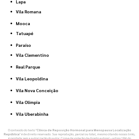
Lapa
Vila Romana
Mooca
Tatuapé
Paraíso
Vila Clementino
Real Parque
Vila Leopoldina
Vila Nova Conceição
Vila Olímpia
Vila Uberabinha
O conteúdo do texto "
Clínica de Reposição Hormonal para Menopausa Localização
República
" é de direito reservado. Sua reprodução, parcial ou total, mesmo citando nossos links,
é proibida sem a autorização do autor. Crime de violação de direito autoral – artigo 184 do