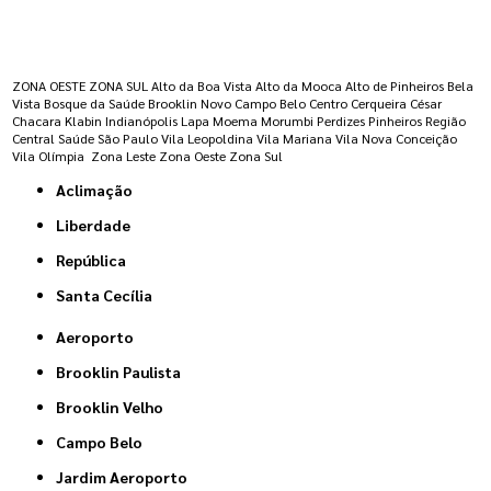
Regiões onde a atende :
ZONA OESTE
ZONA SUL
Alto da Boa Vista
Alto da Mooca
Alto de Pinheiros
Bela
Vista
Bosque da Saúde
Brooklin Novo
Campo Belo
Centro
Cerqueira César
Chacara Klabin
Indianópolis
Lapa
Moema
Morumbi
Perdizes
Pinheiros
Região
Central
Saúde
São Paulo
Vila Leopoldina
Vila Mariana
Vila Nova Conceição
Vila Olímpia
Zona Leste
Zona Oeste
Zona Sul
Aclimação
Liberdade
República
Santa Cecília
Aeroporto
Brooklin Paulista
Brooklin Velho
Campo Belo
Jardim Aeroporto