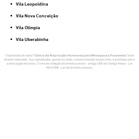
Vila Leopoldina
Vila Nova Conceição
Vila Olímpia
Vila Uberabinha
O conteúdo do texto "
Clínica de Reposição Hormonal para Menopausa Pacaembu
" é de
direito reservado. Sua reprodução, parcial ou total, mesmo citando nossos links, é proibida sem a
autorização do autor. Crime de violação de direito autoral – artigo 184 do Código Penal –
Lei
9610/98 - Lei de direitos autorais
.