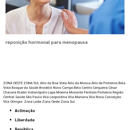
reposição hormonal para menopausa
Regiões onde a atende :
ZONA OESTE
ZONA SUL
Alto da Boa Vista
Alto da Mooca
Alto de Pinheiros
Bela
Vista
Bosque da Saúde
Brooklin Novo
Campo Belo
Centro
Cerqueira César
Chacara Klabin
Indianópolis
Lapa
Moema
Morumbi
Perdizes
Pinheiros
Região
Central
Saúde
São Paulo
Vila Leopoldina
Vila Mariana
Vila Nova Conceição
Vila Olímpia
Zona Leste
Zona Oeste
Zona Sul
Aclimação
Liberdade
República