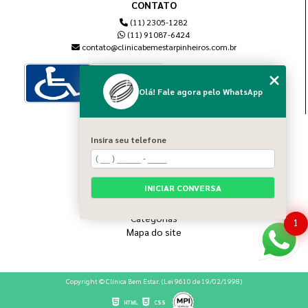
CONTATO
(11) 2305-1282
(11) 91087-6424
contato@clinicabemestarpinheiros.com.br
Olá! Fale agora pelo WhatsApp
MENU
Insira seu telefone
Home
Sobre nós
Blog
INICIAR CONVERSA
Serviços
Contato
Categorias
1
Mapa do site
Copyright © Clínica Bem Estar. (Lei 9610 de 19/02/1998)
HTML
CSS