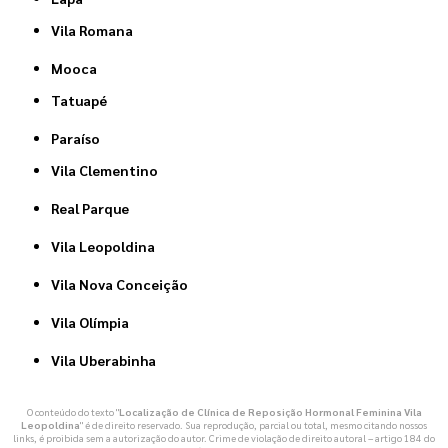
Vila Romana
Mooca
Tatuapé
Paraíso
Vila Clementino
Real Parque
Vila Leopoldina
Vila Nova Conceição
Vila Olímpia
Vila Uberabinha
O conteúdo do texto "
Localização de Clínica de Reposição Hormonal Feminina Vila
Leopoldina
" é de direito reservado. Sua reprodução, parcial ou total, mesmo citando nossos
links, é proibida sem a autorização do autor. Crime de violação de direito autoral – artigo 184 do