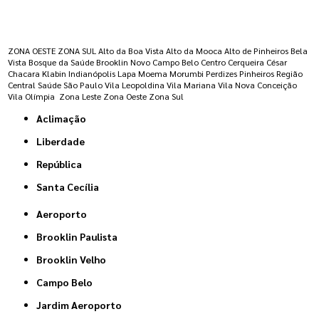
Regiões onde a atende :
ZONA OESTE
ZONA SUL
Alto da Boa Vista
Alto da Mooca
Alto de Pinheiros
Bela
Vista
Bosque da Saúde
Brooklin Novo
Campo Belo
Centro
Cerqueira César
Chacara Klabin
Indianópolis
Lapa
Moema
Morumbi
Perdizes
Pinheiros
Região
Central
Saúde
São Paulo
Vila Leopoldina
Vila Mariana
Vila Nova Conceição
Vila Olímpia
Zona Leste
Zona Oeste
Zona Sul
Aclimação
Liberdade
República
Santa Cecília
Aeroporto
Brooklin Paulista
Brooklin Velho
Campo Belo
Jardim Aeroporto