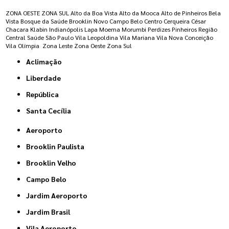
ZONA OESTE
ZONA SUL
Alto da Boa Vista
Alto da Mooca
Alto de Pinheiros
Bela
Vista
Bosque da Saúde
Brooklin Novo
Campo Belo
Centro
Cerqueira César
Chacara Klabin
Indianópolis
Lapa
Moema
Morumbi
Perdizes
Pinheiros
Região
Central
Saúde
São Paulo
Vila Leopoldina
Vila Mariana
Vila Nova Conceição
Vila Olímpia
Zona Leste
Zona Oeste
Zona Sul
Aclimação
Liberdade
República
Santa Cecília
Aeroporto
Brooklin Paulista
Brooklin Velho
Campo Belo
Jardim Aeroporto
Jardim Brasil
Vila Aeroporto