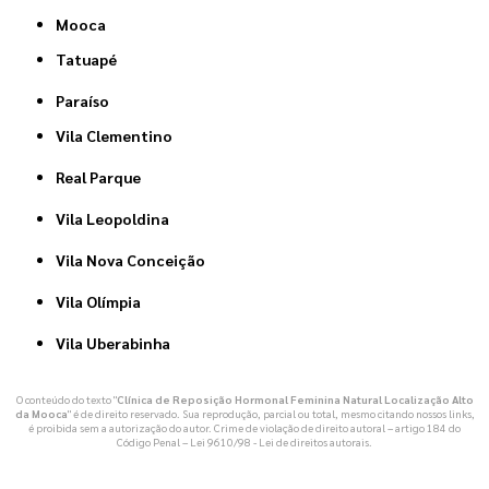
Mooca
Tatuapé
Paraíso
Vila Clementino
Real Parque
Vila Leopoldina
Vila Nova Conceição
Vila Olímpia
Vila Uberabinha
O conteúdo do texto "
Clínica de Reposição Hormonal Feminina Natural Localização Alto
da Mooca
" é de direito reservado. Sua reprodução, parcial ou total, mesmo citando nossos links,
é proibida sem a autorização do autor. Crime de violação de direito autoral – artigo 184 do
Código Penal –
Lei 9610/98 - Lei de direitos autorais
.