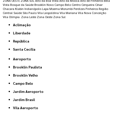
ZONA OESTE
ZONA SUL
Alto da Boa Vista
Alto da Mooca
Alto de Pinheiros
Bela
Vista
Bosque da Saúde
Brooklin Novo
Campo Belo
Centro
Cerqueira César
Chacara Klabin
Indianópolis
Lapa
Moema
Morumbi
Perdizes
Pinheiros
Região
Central
Saúde
São Paulo
Vila Leopoldina
Vila Mariana
Vila Nova Conceição
Vila Olímpia
Zona Leste
Zona Oeste
Zona Sul
Aclimação
Liberdade
República
Santa Cecília
Aeroporto
Brooklin Paulista
Brooklin Velho
Campo Belo
Jardim Aeroporto
Jardim Brasil
Vila Aeroporto