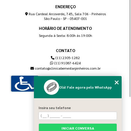
ENDEREÇO
Rua Cardeal Arcoverde, 745, Sala 706 - Pinheiros
São Paulo - SP - 05407-001
HORÁRIO DE ATENDIMENTO
Segunda à Sexta: 8:00h às 19:00h
CONTATO
(11) 2305-1282
(11) 91087-6424
contato@clinicabemestarpinheiros.com.br
Olá! Fale agora pelo WhatsApp
MENU
Insira seu telefone
Home
Sobre nós
Blog
INICIAR CONVERSA
Serviços