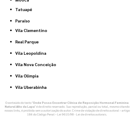
Tatuapé
Paraíso
Vila Clementino
Real Parque
Vila Leopoldina
Vila Nova Conceição
Vila Olímpia
Vila Uberabinha
O conteúdo do texto "
Onde Posso Encontrar Clínica de Reposição Hormonal Feminina
Natural Alto da Lapa
" é de direito reservado. Sua reprodução, parcial ou total, mesmo citando
nossos links, é proibida sem a autorização do autor. Crime de violação de direito autoral – artigo
184 do Código Penal –
Lei 9610/98 - Lei de direitos autorais
.