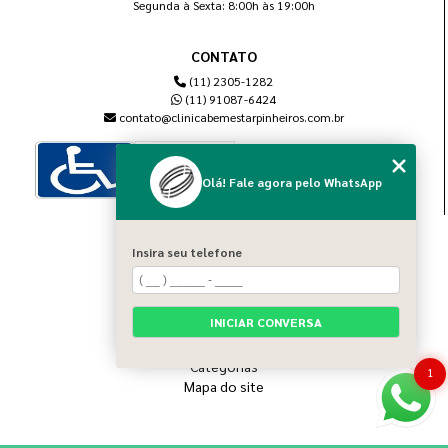
Segunda à Sexta: 8:00h às 19:00h
CONTATO
(11) 2305-1282
(11) 91087-6424
contato@clinicabemestarpinheiros.com.br
Olá! Fale agora pelo WhatsApp
MENU
Insira seu telefone
Home
Sobre nós
Blog
INICIAR CONVERSA
Serviços
Contato
Categorias
1
Mapa do site