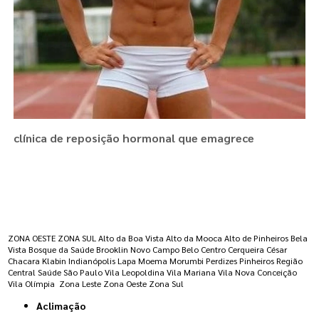
clínica de reposição hormonal que emagrece
Regiões onde a atende :
ZONA OESTE
ZONA SUL
Alto da Boa Vista
Alto da Mooca
Alto de Pinheiros
Bela
Vista
Bosque da Saúde
Brooklin Novo
Campo Belo
Centro
Cerqueira César
Chacara Klabin
Indianópolis
Lapa
Moema
Morumbi
Perdizes
Pinheiros
Região
Central
Saúde
São Paulo
Vila Leopoldina
Vila Mariana
Vila Nova Conceição
Vila Olímpia
Zona Leste
Zona Oeste
Zona Sul
Aclimação