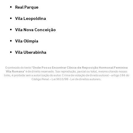
Real Parque
Vila Leopoldina
Vila Nova Conceição
Vila Olímpia
Vila Uberabinha
O conteúdo do texto "
Onde Posso Encontrar Clínica de Reposição Hormonal Feminina
Vila Romana
" é de direito reservado. Sua reprodução, parcial ou total, mesmo citando nossos
links, é proibida sem a autorização do autor. Crime de violação de direito autoral – artigo 184 do
Código Penal –
Lei 9610/98 - Lei de direitos autorais
.