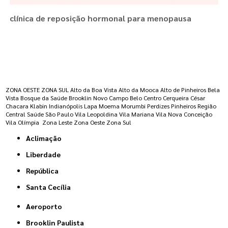
clínica de reposição hormonal para menopausa
Regiões onde a atende :
ZONA OESTE
ZONA SUL
Alto da Boa Vista
Alto da Mooca
Alto de Pinheiros
Bela
Vista
Bosque da Saúde
Brooklin Novo
Campo Belo
Centro
Cerqueira César
Chacara Klabin
Indianópolis
Lapa
Moema
Morumbi
Perdizes
Pinheiros
Região
Central
Saúde
São Paulo
Vila Leopoldina
Vila Mariana
Vila Nova Conceição
Vila Olímpia
Zona Leste
Zona Oeste
Zona Sul
Aclimação
Liberdade
República
Santa Cecília
Aeroporto
Brooklin Paulista