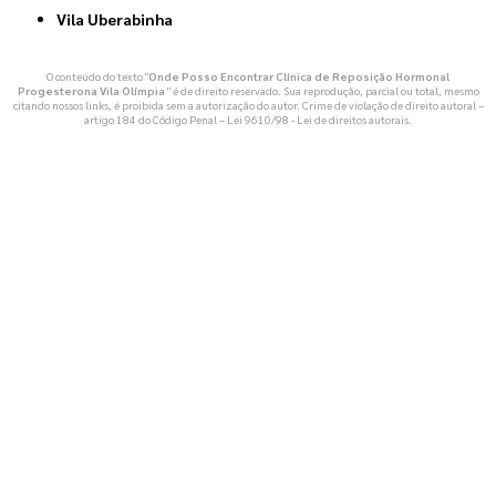
Vila Uberabinha
O conteúdo do texto "
Onde Posso Encontrar Clínica de Reposição Hormonal
Progesterona Vila Olímpia
" é de direito reservado. Sua reprodução, parcial ou total, mesmo
citando nossos links, é proibida sem a autorização do autor. Crime de violação de direito autoral –
artigo 184 do Código Penal –
Lei 9610/98 - Lei de direitos autorais
.