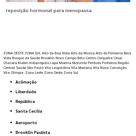
reposição hormonal para menopausa
Regiões onde a atende :
ZONA OESTE
ZONA SUL
Alto da Boa Vista
Alto da Mooca
Alto de Pinheiros
Bela
Vista
Bosque da Saúde
Brooklin Novo
Campo Belo
Centro
Cerqueira César
Chacara Klabin
Indianópolis
Lapa
Moema
Morumbi
Perdizes
Pinheiros
Região
Central
Saúde
São Paulo
Vila Leopoldina
Vila Mariana
Vila Nova Conceição
Vila Olímpia
Zona Leste
Zona Oeste
Zona Sul
Aclimação
Liberdade
República
Santa Cecília
Aeroporto
Brooklin Paulista