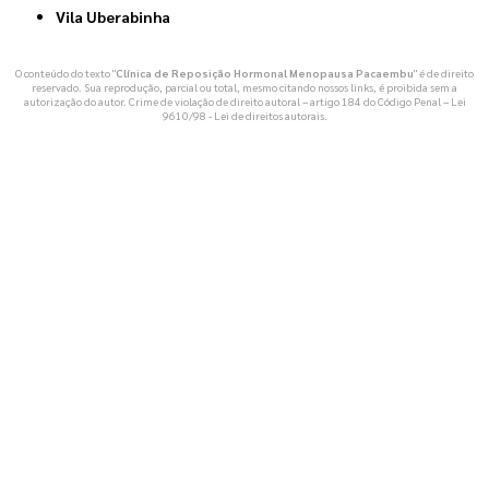
Vila Uberabinha
O conteúdo do texto "
Clínica de Reposição Hormonal Menopausa Pacaembu
" é de direito
reservado. Sua reprodução, parcial ou total, mesmo citando nossos links, é proibida sem a
autorização do autor. Crime de violação de direito autoral – artigo 184 do Código Penal –
Lei
9610/98 - Lei de direitos autorais
.