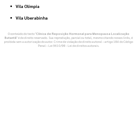
Vila Olímpia
Vila Uberabinha
O conteúdo do texto "
Clínica de Reposição Hormonal para Menopausa Localização
Butantã
" é de direito reservado. Sua reprodução, parcial ou total, mesmo citando nossos links, é
proibida sem a autorização do autor. Crime de violação de direito autoral – artigo 184 do Código
Penal –
Lei 9610/98 - Lei de direitos autorais
.