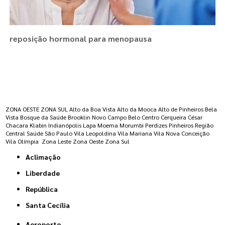
reposição hormonal para menopausa
Regiões onde a atende :
ZONA OESTE
ZONA SUL
Alto da Boa Vista
Alto da Mooca
Alto de Pinheiros
Bela
Vista
Bosque da Saúde
Brooklin Novo
Campo Belo
Centro
Cerqueira César
Chacara Klabin
Indianópolis
Lapa
Moema
Morumbi
Perdizes
Pinheiros
Região
Central
Saúde
São Paulo
Vila Leopoldina
Vila Mariana
Vila Nova Conceição
Vila Olímpia
Zona Leste
Zona Oeste
Zona Sul
Aclimação
Liberdade
República
Santa Cecília
Aeroporto