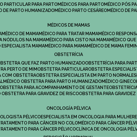
CO PARTICULAR PARA PARTO
MÉDICOS PARA PARTO
MÉDICO PÓS P
CO DE PARTO HUMANIZADO
MÉDICO PARTO CESÁREO
MÉDICO DE P
MÉDICOS DE MAMAS
A
MÉDICO DE MAMA
MÉDICO PARA TRATAR MAMA
MÉDICO RESPONS
ARA NÓDULOS NA MAMA
MÉDICO PARA CISTO NA MAMA
MÉDICO QU
O ESPECIALISTA MAMA
MÉDICO PARA MAMA
MÉDICO DE MAMA FEMI
OBSTETRÍCIA
OBSTETRA QUE FAZ PARTO HUMANIZADO
OBSTETRÍCIA PARA PAR
TRA PERTO DE MIM
OBSTETRA PARTICULAR
OBSTETRA ESPECIALI
A COM OBSTETRA
OBSTETRA ESPECIALISTA EM PARTO NORMAL
E
AL
MÉDICO OBSTETRA PARA PARTO HUMANIZADO
MÉDICO GINEC
OBSTETRA PARA ACOMPANHAMENTO DE GESTANTE
OBSTETRÍCI
O OBSTETRA PARA GRAVIDEZ DE RISCO
OBSTETRA PARA GRAVIDEZ
ONCOLOGÍA PÉLVICA
COLOGISTA PÉLVICO
ESPECIALISTA EM ONCOLOGIA PARA MULHER
TRATAMENTO PARA CÂNCER NO COLO
MÉDICO PARA CÂNCER PÉLV
TRATAMENTO PARA CÂNCER PÉLVICO
CLÍNICA DE ONCOLOGIA PÉL