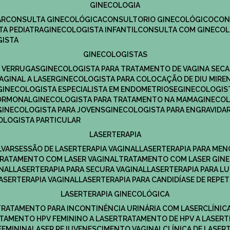
GINECOLOGIA
R​
CONSULTA GINECOLÓGICA​
CONSULTORIO GINECOLÓGICO​
CO
TA PEDIATRA​
GINECOLOGISTA INFANTIL​
CONSULTA COM GINECOL
GISTA
GINECOLOGISTAS
E VERRUGAS
GINECOLOGISTA PARA TRATAMENTO DE VAGINA SECA
AGINAL A LASER
GINECOLOGISTA PARA COLOCAÇÃO DE DIU MIRE
GINECOLOGISTA ESPECIALISTA EM ENDOMETRIOSE
GINECOLOGI
HORMONAL
GINECOLOGISTA PARA TRATAMENTO NA MAMA
GINECO
GINECOLOGISTA PARA JOVENS
GINECOLOGISTA PARA ENGRAVIDA
COLOGISTA PARTICULAR
LASERTERAPIA
LVAR
SESSÃO DE LASERTERAPIA​ VAGINAL
LASERTERAPIA PARA ME
TRATAMENTO COM LASER VAGINAL
TRATAMENTO COM LASER GIN
INAL
LASERTERAPIA PARA SECURA VAGINAL​
LASERTERAPIA PARA L
LASERTERAPIA VAGINAL​
LASERTERAPIA PARA CANDIDÍASE DE REPE
LASERTERAPIA GINECOLÓGICA
TRATAMENTO PARA INCONTINÊNCIA URINÁRIA COM LASER
CLÍNI
ATAMENTO HPV FEMININO A LASER
TRATAMENTO DE HPV A LASER
FEMININA
LASER REJUVENESCIMENTO VAGINAL
CLÍNICA DE LASER