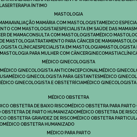
LASERTERAPIA ÍNTIMO
MASTOLOGIA
 MAMA
AVALIAÇÃO MAMÁRIA COM MASTOLOGISTA
MEDICO ESPECI
ENTO COM MASTOLOGISTA
ESPECIALISTA EM SAÚDE DAS MAMAS
CER DE MAMA
CONSULTA COM MASTOLOGISTA
MÉDICO MASTOLO
A DE MASTOLOGIA
TRATAMENTO PARA CÂNCER DE MAMA
MASTOLO
LOGISTA CLÍNICA
ESPECIALISTA EM MASTOLOGIA
MASTOLOGISTA
MASTOLOGIA PARA MULHER COM CÂNCER
GINECOMASTIA
CLÍNI
MÉDICO GINECOLOGISTA
A
MÉDICO GINECOLOGISTA ANTICONCEPCIONAL
MÉDICO GINECOL
AUSA
MÉDICO GINECOLOGISTA PARA GESTANTES
MÉDICO GINECO
MÉDICO GINECOLOGISTA E OBSTETRÍCIA
MÉDICO GINECOLOGISTA
MÉDICO OBSTETRA
ÉDICO OBSTETRA DE BAIXO RISCO
MÉDICO OBSTETRA PARA PARTO
CO OBSTETRA DE PARTO HUMANIZADO
MÉDICO OBSTETRA DE RISC
DICO OBSTETRA GRAVIDEZ DE RISCO
MÉDICO OBSTETRA PARTICUL
DO
MÉDICO OBSTETRA HUMANIZADO
MÉDICO PARA PARTO