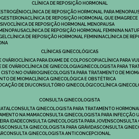
CLÍNICA DE REPOSIÇÃO HORMONAL
 ESTROGÊNIO
CLÍNICA DE REPOSIÇÃO HORMONAL PARA MENOPAU
ROGESTERONA
CLÍNICA DE REPOSIÇÃO HORMONAL QUE EMAGRECE
ESIVO
CLÍNICA DE REPOSIÇÃO HORMONAL MENOPAUSA
A MENOPAUSA
CLÍNICA DE REPOSIÇÃO HORMONAL FEMININA NATU
GEL
CLÍNICA DE REPOSIÇÃO HORMONAL FEMININA
CLÍNICA DE R
RONA
CLÍNICAS GINECOLÓGICAS
E OVÁRIO
CLÍNICA PARA EXAME DE COLPOSCOPIA
CLÍNICA PARA V
E DE OVÁRIO
CLÍNICA DE GINECOLOGIA
GINECOLOGISTA PARA TR
 CISTO NO OVÁRIO
GINECOLOGISTA PARA TRATAMENTO DE MIOM
ENTO DE MIOMA
CLÍNICA GINECOLÓGICA E OBSTÉTRICA
LOCAÇÃO DE DIU
CONSULTÓRIO GINECOLÓGICO
CLÍNICA GINECO
CONSULTA GINECOLOGISTA
NATAL
CONSULTA GINECOLOGISTA PARA TRATAMENTO HORMONA
TAMENTO NA MAMA
CONSULTA GINECOLOGISTA PARA INFECÇÃO U
EIRA IDADE
CONSULTA GINECOLOGISTA PARA JOVENS
CONSULTA
AS
CONSULTA GINECOLOGISTA PARA GRÁVIDAS
CONSULTA GINEC
AR
CONSULTA GINECOLOGISTA ANTICONCEPCIONAL