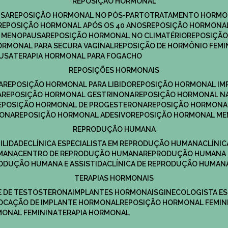
REPOSIÇÃO HORMONAL
USA
REPOSIÇÃO HORMONAL NO PÓS-PARTO
TRATAMENTO HORMO
REPOSIÇÃO HORMONAL APÓS OS 40 ANOS
REPOSIÇÃO HORMONAL
A MENOPAUSA
REPOSIÇÃO HORMONAL NO CLIMATÉRIO
REPOSIÇÃ
HORMONAL PARA SECURA VAGINAL
REPOSIÇÃO DE HORMÔNIO FEMI
AUSA
TERAPIA HORMONAL PARA FOGACHO
REPOSIÇÕES HORMONAIS
A
REPOSIÇÃO HORMONAL PARA LIBIDO
REPOSIÇÃO HORMONAL IM
A
REPOSIÇÃO HORMONAL GESTRINONA
REPOSIÇÃO HORMONAL N
REPOSIÇÃO HORMONAL DE PROGESTERONA
REPOSIÇÃO HORMONA
RONA
REPOSIÇÃO HORMONAL ADESIVO
REPOSIÇÃO HORMONAL M
REPRODUÇÃO HUMANA
ILIDADE
CLÍNICA ESPECIALISTA EM REPRODUÇÃO HUMANA
CLÍNI
MANA
CENTRO DE REPRODUÇÃO HUMANA
REPRODUÇÃO HUMANA 
RODUÇÃO HUMANA E ASSISTIDA
CLÍNICA DE REPRODUÇÃO HUMAN
TERAPIAS HORMONAIS
E DE TESTOSTERONA
IMPLANTES HORMONAIS
GINECOLOGISTA E
OLOCAÇÃO DE IMPLANTE HORMONAL
REPOSIÇÃO HORMONAL FEMIN
RMONAL FEMININA
TERAPIA HORMONAL