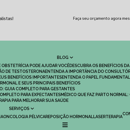
listas!
Faça seu orçamento agora me
BLOG
 OBSTETRÍCIA PODE AJUDAR VOCÊ
DESCUBRA OS BENEFÍCIOS DA
ÇÃO DE TESTOSTERONA
ENTENDA A IMPORTÂNCIA DO CONSULTÓR
EUS BENEFÍCIOS IMPORTANTES
ENTENDA O PAPEL FUNDAMENTAL
RMONAL E SEUS PRINCIPAIS BENEFÍCIOS
SCO: GUIA COMPLETO PARA GESTANTES
 COMPLETO PARA EXPECTANTES
MÉDICO QUE FAZ PARTO NORMAL:
TERAPIA PARA MELHORAR SUA SAÚDE
SERVIÇOS
C
IA
ONCOLOGIA PÉLVICA
REPOSIÇÃO HORMONAL
LASERTERAPIA