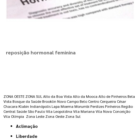
reposição hormonal feminina
Regiões onde a atende :
ZONA OESTE
ZONA SUL
Alto da Boa Vista
Alto da Mooca
Alto de Pinheiros
Bela
Vista
Bosque da Saúde
Brooklin Novo
Campo Belo
Centro
Cerqueira César
Chacara Klabin
Indianópolis
Lapa
Moema
Morumbi
Perdizes
Pinheiros
Região
Central
Saúde
São Paulo
Vila Leopoldina
Vila Mariana
Vila Nova Conceição
Vila Olímpia
Zona Leste
Zona Oeste
Zona Sul
Aclimação
Liberdade