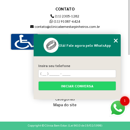
CONTATO
(11) 2305-1282
(11) 91087-6424
contato@clinicabemestarpinheiros.com.br
Olá! Fale agora pelo WhatsApp
MENU
Insira seu telefone
Home
Sobre nós
Blog
INICIAR CONVERSA
Serviços
Contato
Categorias
1
Mapa do site
Copyright © Clínica Bem Estar. (Lei 9610 de 19/02/1998)