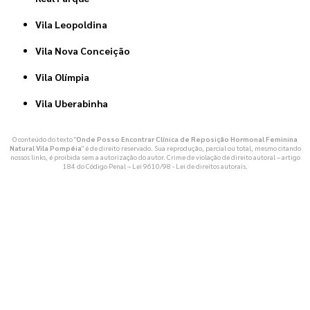
Vila Leopoldina
Vila Nova Conceição
Vila Olímpia
Vila Uberabinha
O conteúdo do texto "
Onde Posso Encontrar Clínica de Reposição Hormonal Feminina
Natural Vila Pompéia
" é de direito reservado. Sua reprodução, parcial ou total, mesmo citando
nossos links, é proibida sem a autorização do autor. Crime de violação de direito autoral – artigo
184 do Código Penal –
Lei 9610/98 - Lei de direitos autorais
.