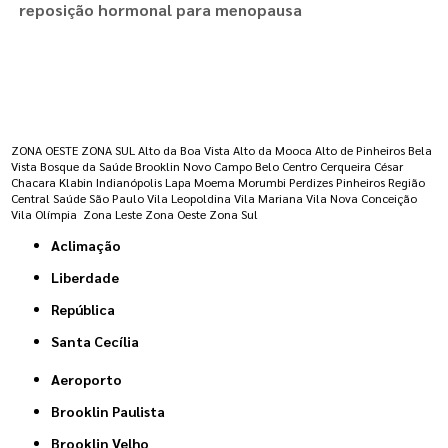
reposição hormonal para menopausa
Regiões onde a atende :
ZONA OESTE
ZONA SUL
Alto da Boa Vista
Alto da Mooca
Alto de Pinheiros
Bela
Vista
Bosque da Saúde
Brooklin Novo
Campo Belo
Centro
Cerqueira César
Chacara Klabin
Indianópolis
Lapa
Moema
Morumbi
Perdizes
Pinheiros
Região
Central
Saúde
São Paulo
Vila Leopoldina
Vila Mariana
Vila Nova Conceição
Vila Olímpia
Zona Leste
Zona Oeste
Zona Sul
Aclimação
Liberdade
República
Santa Cecília
Aeroporto
Brooklin Paulista
Brooklin Velho