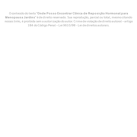
O conteúdo do texto "
Onde Posso Encontrar Clínica de Reposição Hormonal para
Menopausa Jardins
" é de direito reservado. Sua reprodução, parcial ou total, mesmo citando
nossos links, é proibida sem a autorização do autor. Crime de violação de direito autoral – artigo
184 do Código Penal –
Lei 9610/98 - Lei de direitos autorais
.