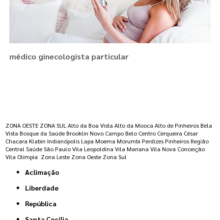
médico ginecologista particular
Regiões onde a atende :
ZONA OESTE
ZONA SUL
Alto da Boa Vista
Alto da Mooca
Alto de Pinheiros
Bela
Vista
Bosque da Saúde
Brooklin Novo
Campo Belo
Centro
Cerqueira César
Chacara Klabin
Indianópolis
Lapa
Moema
Morumbi
Perdizes
Pinheiros
Região
Central
Saúde
São Paulo
Vila Leopoldina
Vila Mariana
Vila Nova Conceição
Vila Olímpia
Zona Leste
Zona Oeste
Zona Sul
Aclimação
Liberdade
República
Santa Cecília