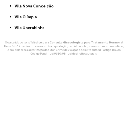
Vila Nova Conceição
Vila Olímpia
Vila Uberabinha
O conteúdo do texto "
Médico para Consulta Ginecologista para Tratamento Hormonal
Itaim Bibi
" é de direito reservado. Sua reprodução, parcial ou total, mesmo citando nossos links,
é proibida sem a autorização do autor. Crime de violação de direito autoral – artigo 184 do
Código Penal –
Lei 9610/98 - Lei de direitos autorais
.