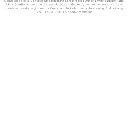
O conteúdo do texto "
Consulta Ginecologista para Infecção Urinária Av Brigadeiro Faria
Lima
" é de direito reservado. Sua reprodução, parcial ou total, mesmo citando nossos links, é
proibida sem a autorização do autor. Crime de violação de direito autoral – artigo 184 do Código
Penal –
Lei 9610/98 - Lei de direitos autorais
.