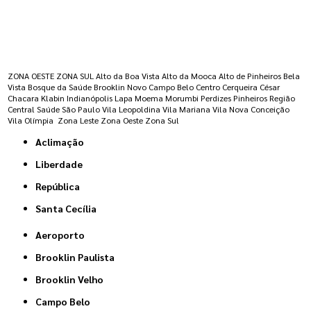
Regiões onde a atende :
ZONA OESTE
ZONA SUL
Alto da Boa Vista
Alto da Mooca
Alto de Pinheiros
Bela
Vista
Bosque da Saúde
Brooklin Novo
Campo Belo
Centro
Cerqueira César
Chacara Klabin
Indianópolis
Lapa
Moema
Morumbi
Perdizes
Pinheiros
Região
Central
Saúde
São Paulo
Vila Leopoldina
Vila Mariana
Vila Nova Conceição
Vila Olímpia
Zona Leste
Zona Oeste
Zona Sul
Aclimação
Liberdade
República
Santa Cecília
Aeroporto
Brooklin Paulista
Brooklin Velho
Campo Belo