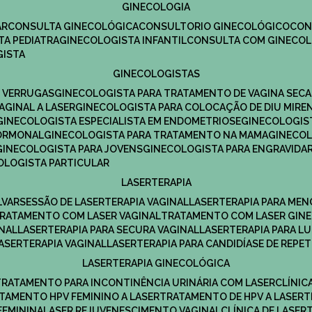
GINECOLOGIA
R​
CONSULTA GINECOLÓGICA​
CONSULTORIO GINECOLÓGICO​
CO
TA PEDIATRA​
GINECOLOGISTA INFANTIL​
CONSULTA COM GINECOL
GISTA
GINECOLOGISTAS
E VERRUGAS
GINECOLOGISTA PARA TRATAMENTO DE VAGINA SECA
AGINAL A LASER
GINECOLOGISTA PARA COLOCAÇÃO DE DIU MIRE
GINECOLOGISTA ESPECIALISTA EM ENDOMETRIOSE
GINECOLOGI
HORMONAL
GINECOLOGISTA PARA TRATAMENTO NA MAMA
GINECO
GINECOLOGISTA PARA JOVENS
GINECOLOGISTA PARA ENGRAVIDA
COLOGISTA PARTICULAR
LASERTERAPIA
LVAR
SESSÃO DE LASERTERAPIA​ VAGINAL
LASERTERAPIA PARA ME
TRATAMENTO COM LASER VAGINAL
TRATAMENTO COM LASER GIN
INAL
LASERTERAPIA PARA SECURA VAGINAL​
LASERTERAPIA PARA L
LASERTERAPIA VAGINAL​
LASERTERAPIA PARA CANDIDÍASE DE REPE
LASERTERAPIA GINECOLÓGICA
TRATAMENTO PARA INCONTINÊNCIA URINÁRIA COM LASER
CLÍNI
ATAMENTO HPV FEMININO A LASER
TRATAMENTO DE HPV A LASER
FEMININA
LASER REJUVENESCIMENTO VAGINAL
CLÍNICA DE LASER