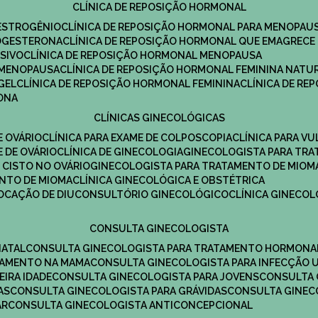
CLÍNICA DE REPOSIÇÃO HORMONAL
 ESTROGÊNIO
CLÍNICA DE REPOSIÇÃO HORMONAL PARA MENOPAU
ROGESTERONA
CLÍNICA DE REPOSIÇÃO HORMONAL QUE EMAGRECE
ESIVO
CLÍNICA DE REPOSIÇÃO HORMONAL MENOPAUSA
A MENOPAUSA
CLÍNICA DE REPOSIÇÃO HORMONAL FEMININA NATU
GEL
CLÍNICA DE REPOSIÇÃO HORMONAL FEMININA
CLÍNICA DE R
RONA
CLÍNICAS GINECOLÓGICAS
E OVÁRIO
CLÍNICA PARA EXAME DE COLPOSCOPIA
CLÍNICA PARA V
E DE OVÁRIO
CLÍNICA DE GINECOLOGIA
GINECOLOGISTA PARA TR
 CISTO NO OVÁRIO
GINECOLOGISTA PARA TRATAMENTO DE MIOM
ENTO DE MIOMA
CLÍNICA GINECOLÓGICA E OBSTÉTRICA
LOCAÇÃO DE DIU
CONSULTÓRIO GINECOLÓGICO
CLÍNICA GINECO
CONSULTA GINECOLOGISTA
NATAL
CONSULTA GINECOLOGISTA PARA TRATAMENTO HORMONA
TAMENTO NA MAMA
CONSULTA GINECOLOGISTA PARA INFECÇÃO U
EIRA IDADE
CONSULTA GINECOLOGISTA PARA JOVENS
CONSULTA
AS
CONSULTA GINECOLOGISTA PARA GRÁVIDAS
CONSULTA GINEC
AR
CONSULTA GINECOLOGISTA ANTICONCEPCIONAL