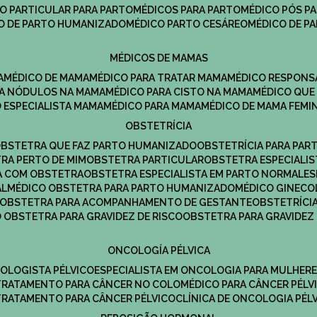
CO PARTICULAR PARA PARTO
MÉDICOS PARA PARTO
MÉDICO PÓS P
CO DE PARTO HUMANIZADO
MÉDICO PARTO CESÁREO
MÉDICO DE P
MÉDICOS DE MAMAS
A
MÉDICO DE MAMA
MÉDICO PARA TRATAR MAMA
MÉDICO RESPONS
ARA NÓDULOS NA MAMA
MÉDICO PARA CISTO NA MAMA
MÉDICO QU
O ESPECIALISTA MAMA
MÉDICO PARA MAMA
MÉDICO DE MAMA FEMI
OBSTETRÍCIA
OBSTETRA QUE FAZ PARTO HUMANIZADO
OBSTETRÍCIA PARA PAR
TRA PERTO DE MIM
OBSTETRA PARTICULAR
OBSTETRA ESPECIALI
A COM OBSTETRA
OBSTETRA ESPECIALISTA EM PARTO NORMAL
E
AL
MÉDICO OBSTETRA PARA PARTO HUMANIZADO
MÉDICO GINEC
OBSTETRA PARA ACOMPANHAMENTO DE GESTANTE
OBSTETRÍCI
O OBSTETRA PARA GRAVIDEZ DE RISCO
OBSTETRA PARA GRAVIDEZ
ONCOLOGÍA PÉLVICA
COLOGISTA PÉLVICO
ESPECIALISTA EM ONCOLOGIA PARA MULHER
TRATAMENTO PARA CÂNCER NO COLO
MÉDICO PARA CÂNCER PÉLV
TRATAMENTO PARA CÂNCER PÉLVICO
CLÍNICA DE ONCOLOGIA PÉL