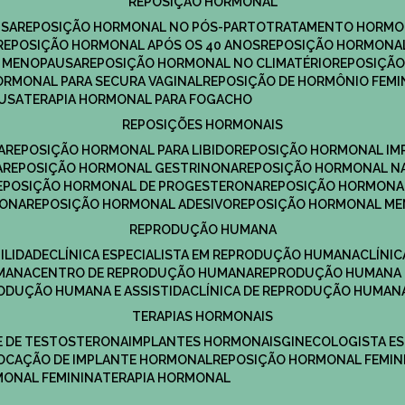
REPOSIÇÃO HORMONAL
USA
REPOSIÇÃO HORMONAL NO PÓS-PARTO
TRATAMENTO HORMO
REPOSIÇÃO HORMONAL APÓS OS 40 ANOS
REPOSIÇÃO HORMONAL
A MENOPAUSA
REPOSIÇÃO HORMONAL NO CLIMATÉRIO
REPOSIÇÃ
HORMONAL PARA SECURA VAGINAL
REPOSIÇÃO DE HORMÔNIO FEMI
AUSA
TERAPIA HORMONAL PARA FOGACHO
REPOSIÇÕES HORMONAIS
A
REPOSIÇÃO HORMONAL PARA LIBIDO
REPOSIÇÃO HORMONAL IM
A
REPOSIÇÃO HORMONAL GESTRINONA
REPOSIÇÃO HORMONAL N
REPOSIÇÃO HORMONAL DE PROGESTERONA
REPOSIÇÃO HORMONA
RONA
REPOSIÇÃO HORMONAL ADESIVO
REPOSIÇÃO HORMONAL M
REPRODUÇÃO HUMANA
ILIDADE
CLÍNICA ESPECIALISTA EM REPRODUÇÃO HUMANA
CLÍNI
MANA
CENTRO DE REPRODUÇÃO HUMANA
REPRODUÇÃO HUMANA 
RODUÇÃO HUMANA E ASSISTIDA
CLÍNICA DE REPRODUÇÃO HUMAN
TERAPIAS HORMONAIS
E DE TESTOSTERONA
IMPLANTES HORMONAIS
GINECOLOGISTA E
OLOCAÇÃO DE IMPLANTE HORMONAL
REPOSIÇÃO HORMONAL FEMIN
RMONAL FEMININA
TERAPIA HORMONAL