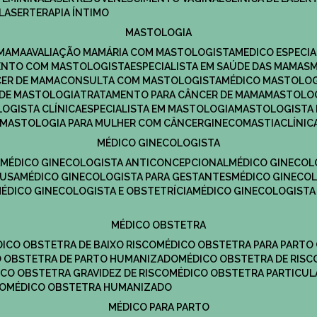
LASERTERAPIA ÍNTIMO
MASTOLOGIA
 MAMA
AVALIAÇÃO MAMÁRIA COM MASTOLOGISTA
MEDICO ESPECI
ENTO COM MASTOLOGISTA
ESPECIALISTA EM SAÚDE DAS MAMAS
CER DE MAMA
CONSULTA COM MASTOLOGISTA
MÉDICO MASTOLO
A DE MASTOLOGIA
TRATAMENTO PARA CÂNCER DE MAMA
MASTOLO
LOGISTA CLÍNICA
ESPECIALISTA EM MASTOLOGIA
MASTOLOGISTA
MASTOLOGIA PARA MULHER COM CÂNCER
GINECOMASTIA
CLÍNI
MÉDICO GINECOLOGISTA
A
MÉDICO GINECOLOGISTA ANTICONCEPCIONAL
MÉDICO GINECOL
AUSA
MÉDICO GINECOLOGISTA PARA GESTANTES
MÉDICO GINECO
MÉDICO GINECOLOGISTA E OBSTETRÍCIA
MÉDICO GINECOLOGISTA
MÉDICO OBSTETRA
ÉDICO OBSTETRA DE BAIXO RISCO
MÉDICO OBSTETRA PARA PARTO
CO OBSTETRA DE PARTO HUMANIZADO
MÉDICO OBSTETRA DE RISC
DICO OBSTETRA GRAVIDEZ DE RISCO
MÉDICO OBSTETRA PARTICUL
DO
MÉDICO OBSTETRA HUMANIZADO
MÉDICO PARA PARTO