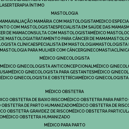
LASERTERAPIA ÍNTIMO
MASTOLOGIA
 MAMA
AVALIAÇÃO MAMÁRIA COM MASTOLOGISTA
MEDICO ESPECI
ENTO COM MASTOLOGISTA
ESPECIALISTA EM SAÚDE DAS MAMAS
CER DE MAMA
CONSULTA COM MASTOLOGISTA
MÉDICO MASTOLO
A DE MASTOLOGIA
TRATAMENTO PARA CÂNCER DE MAMA
MASTOLO
LOGISTA CLÍNICA
ESPECIALISTA EM MASTOLOGIA
MASTOLOGISTA
MASTOLOGIA PARA MULHER COM CÂNCER
GINECOMASTIA
CLÍNI
MÉDICO GINECOLOGISTA
A
MÉDICO GINECOLOGISTA ANTICONCEPCIONAL
MÉDICO GINECOL
AUSA
MÉDICO GINECOLOGISTA PARA GESTANTES
MÉDICO GINECO
MÉDICO GINECOLOGISTA E OBSTETRÍCIA
MÉDICO GINECOLOGISTA
MÉDICO OBSTETRA
ÉDICO OBSTETRA DE BAIXO RISCO
MÉDICO OBSTETRA PARA PARTO
CO OBSTETRA DE PARTO HUMANIZADO
MÉDICO OBSTETRA DE RISC
DICO OBSTETRA GRAVIDEZ DE RISCO
MÉDICO OBSTETRA PARTICUL
DO
MÉDICO OBSTETRA HUMANIZADO
MÉDICO PARA PARTO