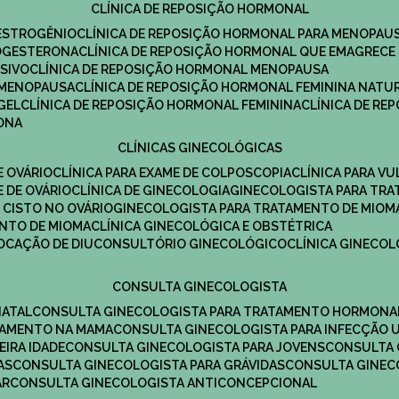
CLÍNICA DE REPOSIÇÃO HORMONAL
 ESTROGÊNIO
CLÍNICA DE REPOSIÇÃO HORMONAL PARA MENOPAU
ROGESTERONA
CLÍNICA DE REPOSIÇÃO HORMONAL QUE EMAGRECE
ESIVO
CLÍNICA DE REPOSIÇÃO HORMONAL MENOPAUSA
A MENOPAUSA
CLÍNICA DE REPOSIÇÃO HORMONAL FEMININA NATU
GEL
CLÍNICA DE REPOSIÇÃO HORMONAL FEMININA
CLÍNICA DE R
RONA
CLÍNICAS GINECOLÓGICAS
E OVÁRIO
CLÍNICA PARA EXAME DE COLPOSCOPIA
CLÍNICA PARA V
E DE OVÁRIO
CLÍNICA DE GINECOLOGIA
GINECOLOGISTA PARA TR
 CISTO NO OVÁRIO
GINECOLOGISTA PARA TRATAMENTO DE MIOM
ENTO DE MIOMA
CLÍNICA GINECOLÓGICA E OBSTÉTRICA
LOCAÇÃO DE DIU
CONSULTÓRIO GINECOLÓGICO
CLÍNICA GINECO
CONSULTA GINECOLOGISTA
NATAL
CONSULTA GINECOLOGISTA PARA TRATAMENTO HORMONA
TAMENTO NA MAMA
CONSULTA GINECOLOGISTA PARA INFECÇÃO U
EIRA IDADE
CONSULTA GINECOLOGISTA PARA JOVENS
CONSULTA
AS
CONSULTA GINECOLOGISTA PARA GRÁVIDAS
CONSULTA GINEC
AR
CONSULTA GINECOLOGISTA ANTICONCEPCIONAL