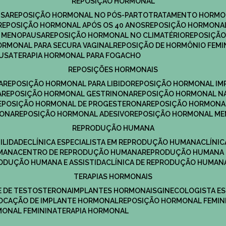
REPOSIÇÃO HORMONAL
USA
REPOSIÇÃO HORMONAL NO PÓS-PARTO
TRATAMENTO HORMO
REPOSIÇÃO HORMONAL APÓS OS 40 ANOS
REPOSIÇÃO HORMONAL
A MENOPAUSA
REPOSIÇÃO HORMONAL NO CLIMATÉRIO
REPOSIÇÃ
HORMONAL PARA SECURA VAGINAL
REPOSIÇÃO DE HORMÔNIO FEMI
AUSA
TERAPIA HORMONAL PARA FOGACHO
REPOSIÇÕES HORMONAIS
A
REPOSIÇÃO HORMONAL PARA LIBIDO
REPOSIÇÃO HORMONAL IM
A
REPOSIÇÃO HORMONAL GESTRINONA
REPOSIÇÃO HORMONAL N
REPOSIÇÃO HORMONAL DE PROGESTERONA
REPOSIÇÃO HORMONA
RONA
REPOSIÇÃO HORMONAL ADESIVO
REPOSIÇÃO HORMONAL M
REPRODUÇÃO HUMANA
ILIDADE
CLÍNICA ESPECIALISTA EM REPRODUÇÃO HUMANA
CLÍNI
MANA
CENTRO DE REPRODUÇÃO HUMANA
REPRODUÇÃO HUMANA 
RODUÇÃO HUMANA E ASSISTIDA
CLÍNICA DE REPRODUÇÃO HUMAN
TERAPIAS HORMONAIS
E DE TESTOSTERONA
IMPLANTES HORMONAIS
GINECOLOGISTA E
OLOCAÇÃO DE IMPLANTE HORMONAL
REPOSIÇÃO HORMONAL FEMIN
RMONAL FEMININA
TERAPIA HORMONAL