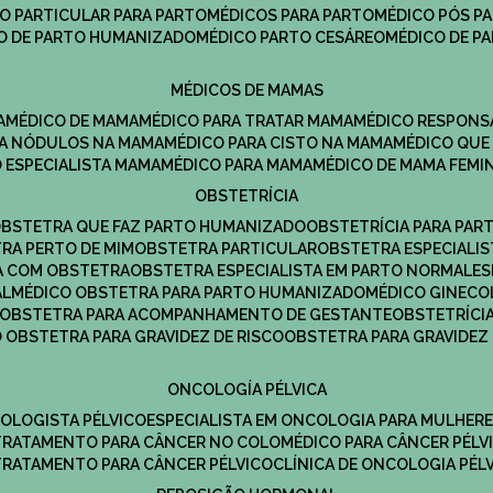
CO PARTICULAR PARA PARTO
MÉDICOS PARA PARTO
MÉDICO PÓS P
CO DE PARTO HUMANIZADO
MÉDICO PARTO CESÁREO
MÉDICO DE P
MÉDICOS DE MAMAS
A
MÉDICO DE MAMA
MÉDICO PARA TRATAR MAMA
MÉDICO RESPONS
ARA NÓDULOS NA MAMA
MÉDICO PARA CISTO NA MAMA
MÉDICO QU
O ESPECIALISTA MAMA
MÉDICO PARA MAMA
MÉDICO DE MAMA FEMI
OBSTETRÍCIA
OBSTETRA QUE FAZ PARTO HUMANIZADO
OBSTETRÍCIA PARA PAR
TRA PERTO DE MIM
OBSTETRA PARTICULAR
OBSTETRA ESPECIALI
A COM OBSTETRA
OBSTETRA ESPECIALISTA EM PARTO NORMAL
E
AL
MÉDICO OBSTETRA PARA PARTO HUMANIZADO
MÉDICO GINEC
OBSTETRA PARA ACOMPANHAMENTO DE GESTANTE
OBSTETRÍCI
O OBSTETRA PARA GRAVIDEZ DE RISCO
OBSTETRA PARA GRAVIDEZ
ONCOLOGÍA PÉLVICA
COLOGISTA PÉLVICO
ESPECIALISTA EM ONCOLOGIA PARA MULHER
TRATAMENTO PARA CÂNCER NO COLO
MÉDICO PARA CÂNCER PÉLV
TRATAMENTO PARA CÂNCER PÉLVICO
CLÍNICA DE ONCOLOGIA PÉL