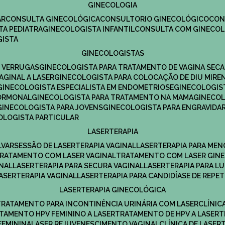
GINECOLOGIA
R​
CONSULTA GINECOLÓGICA​
CONSULTORIO GINECOLÓGICO​
CO
TA PEDIATRA​
GINECOLOGISTA INFANTIL​
CONSULTA COM GINECOL
GISTA
GINECOLOGISTAS
E VERRUGAS
GINECOLOGISTA PARA TRATAMENTO DE VAGINA SECA
AGINAL A LASER
GINECOLOGISTA PARA COLOCAÇÃO DE DIU MIRE
GINECOLOGISTA ESPECIALISTA EM ENDOMETRIOSE
GINECOLOGI
HORMONAL
GINECOLOGISTA PARA TRATAMENTO NA MAMA
GINECO
GINECOLOGISTA PARA JOVENS
GINECOLOGISTA PARA ENGRAVIDA
COLOGISTA PARTICULAR
LASERTERAPIA
LVAR
SESSÃO DE LASERTERAPIA​ VAGINAL
LASERTERAPIA PARA ME
TRATAMENTO COM LASER VAGINAL
TRATAMENTO COM LASER GIN
INAL
LASERTERAPIA PARA SECURA VAGINAL​
LASERTERAPIA PARA L
LASERTERAPIA VAGINAL​
LASERTERAPIA PARA CANDIDÍASE DE REPE
LASERTERAPIA GINECOLÓGICA
TRATAMENTO PARA INCONTINÊNCIA URINÁRIA COM LASER
CLÍNI
ATAMENTO HPV FEMININO A LASER
TRATAMENTO DE HPV A LASER
FEMININA
LASER REJUVENESCIMENTO VAGINAL
CLÍNICA DE LASER