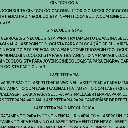
GINECOLOGIA
R​
CONSULTA GINECOLÓGICA​
CONSULTORIO GINECOLÓGICO​
CO
TA PEDIATRA​
GINECOLOGISTA INFANTIL​
CONSULTA COM GINECOL
GISTA
GINECOLOGISTAS
E VERRUGAS
GINECOLOGISTA PARA TRATAMENTO DE VAGINA SECA
AGINAL A LASER
GINECOLOGISTA PARA COLOCAÇÃO DE DIU MIRE
GINECOLOGISTA ESPECIALISTA EM ENDOMETRIOSE
GINECOLOGI
HORMONAL
GINECOLOGISTA PARA TRATAMENTO NA MAMA
GINECO
GINECOLOGISTA PARA JOVENS
GINECOLOGISTA PARA ENGRAVIDA
COLOGISTA PARTICULAR
LASERTERAPIA
LVAR
SESSÃO DE LASERTERAPIA​ VAGINAL
LASERTERAPIA PARA ME
TRATAMENTO COM LASER VAGINAL
TRATAMENTO COM LASER GIN
INAL
LASERTERAPIA PARA SECURA VAGINAL​
LASERTERAPIA PARA L
LASERTERAPIA VAGINAL​
LASERTERAPIA PARA CANDIDÍASE DE REPE
LASERTERAPIA GINECOLÓGICA
TRATAMENTO PARA INCONTINÊNCIA URINÁRIA COM LASER
CLÍNI
ATAMENTO HPV FEMININO A LASER
TRATAMENTO DE HPV A LASER
FEMININA
LASER REJUVENESCIMENTO VAGINAL
CLÍNICA DE LASER