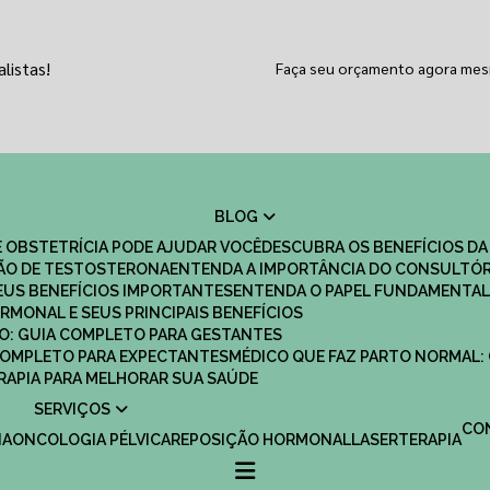
listas!
Faça seu orçamento agora me
BLOG
 OBSTETRÍCIA PODE AJUDAR VOCÊ
DESCUBRA OS BENEFÍCIOS DA
ÇÃO DE TESTOSTERONA
ENTENDA A IMPORTÂNCIA DO CONSULTÓR
EUS BENEFÍCIOS IMPORTANTES
ENTENDA O PAPEL FUNDAMENTAL
RMONAL E SEUS PRINCIPAIS BENEFÍCIOS
SCO: GUIA COMPLETO PARA GESTANTES
 COMPLETO PARA EXPECTANTES
MÉDICO QUE FAZ PARTO NORMAL:
TERAPIA PARA MELHORAR SUA SAÚDE
SERVIÇOS
C
IA
ONCOLOGIA PÉLVICA
REPOSIÇÃO HORMONAL
LASERTERAPIA