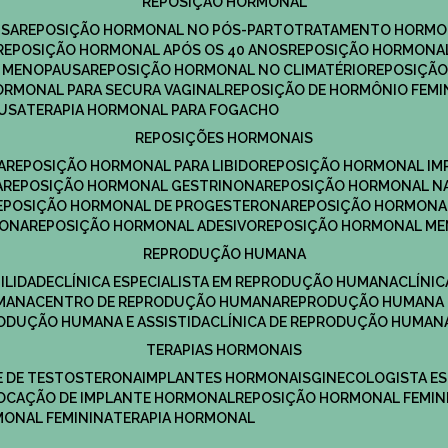
REPOSIÇÃO HORMONAL
USA
REPOSIÇÃO HORMONAL NO PÓS-PARTO
TRATAMENTO HORMO
REPOSIÇÃO HORMONAL APÓS OS 40 ANOS
REPOSIÇÃO HORMONAL
A MENOPAUSA
REPOSIÇÃO HORMONAL NO CLIMATÉRIO
REPOSIÇÃ
HORMONAL PARA SECURA VAGINAL
REPOSIÇÃO DE HORMÔNIO FEMI
AUSA
TERAPIA HORMONAL PARA FOGACHO
REPOSIÇÕES HORMONAIS
A
REPOSIÇÃO HORMONAL PARA LIBIDO
REPOSIÇÃO HORMONAL IM
A
REPOSIÇÃO HORMONAL GESTRINONA
REPOSIÇÃO HORMONAL N
REPOSIÇÃO HORMONAL DE PROGESTERONA
REPOSIÇÃO HORMONA
RONA
REPOSIÇÃO HORMONAL ADESIVO
REPOSIÇÃO HORMONAL M
REPRODUÇÃO HUMANA
ILIDADE
CLÍNICA ESPECIALISTA EM REPRODUÇÃO HUMANA
CLÍNI
MANA
CENTRO DE REPRODUÇÃO HUMANA
REPRODUÇÃO HUMANA 
RODUÇÃO HUMANA E ASSISTIDA
CLÍNICA DE REPRODUÇÃO HUMAN
TERAPIAS HORMONAIS
E DE TESTOSTERONA
IMPLANTES HORMONAIS
GINECOLOGISTA E
OLOCAÇÃO DE IMPLANTE HORMONAL
REPOSIÇÃO HORMONAL FEMIN
RMONAL FEMININA
TERAPIA HORMONAL