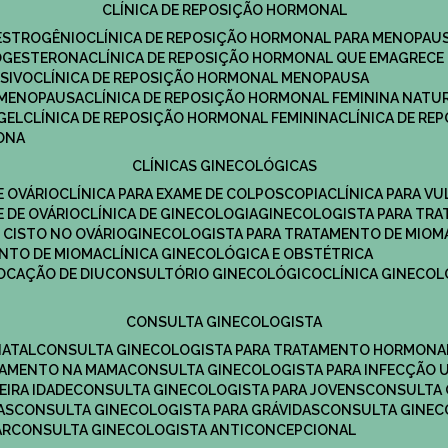
CLÍNICA DE REPOSIÇÃO HORMONAL
 ESTROGÊNIO
CLÍNICA DE REPOSIÇÃO HORMONAL PARA MENOPAU
ROGESTERONA
CLÍNICA DE REPOSIÇÃO HORMONAL QUE EMAGRECE
ESIVO
CLÍNICA DE REPOSIÇÃO HORMONAL MENOPAUSA
A MENOPAUSA
CLÍNICA DE REPOSIÇÃO HORMONAL FEMININA NATU
GEL
CLÍNICA DE REPOSIÇÃO HORMONAL FEMININA
CLÍNICA DE R
RONA
CLÍNICAS GINECOLÓGICAS
E OVÁRIO
CLÍNICA PARA EXAME DE COLPOSCOPIA
CLÍNICA PARA V
E DE OVÁRIO
CLÍNICA DE GINECOLOGIA
GINECOLOGISTA PARA TR
 CISTO NO OVÁRIO
GINECOLOGISTA PARA TRATAMENTO DE MIOM
ENTO DE MIOMA
CLÍNICA GINECOLÓGICA E OBSTÉTRICA
LOCAÇÃO DE DIU
CONSULTÓRIO GINECOLÓGICO
CLÍNICA GINECO
CONSULTA GINECOLOGISTA
NATAL
CONSULTA GINECOLOGISTA PARA TRATAMENTO HORMONA
TAMENTO NA MAMA
CONSULTA GINECOLOGISTA PARA INFECÇÃO U
EIRA IDADE
CONSULTA GINECOLOGISTA PARA JOVENS
CONSULTA
AS
CONSULTA GINECOLOGISTA PARA GRÁVIDAS
CONSULTA GINEC
AR
CONSULTA GINECOLOGISTA ANTICONCEPCIONAL