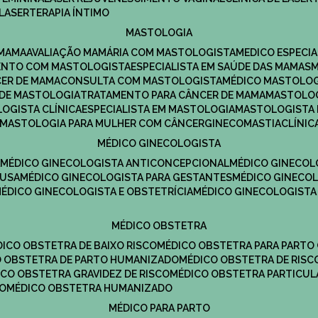
LASERTERAPIA ÍNTIMO
MASTOLOGIA
 MAMA
AVALIAÇÃO MAMÁRIA COM MASTOLOGISTA
MEDICO ESPECI
ENTO COM MASTOLOGISTA
ESPECIALISTA EM SAÚDE DAS MAMAS
CER DE MAMA
CONSULTA COM MASTOLOGISTA
MÉDICO MASTOLO
A DE MASTOLOGIA
TRATAMENTO PARA CÂNCER DE MAMA
MASTOLO
LOGISTA CLÍNICA
ESPECIALISTA EM MASTOLOGIA
MASTOLOGISTA
MASTOLOGIA PARA MULHER COM CÂNCER
GINECOMASTIA
CLÍNI
MÉDICO GINECOLOGISTA
A
MÉDICO GINECOLOGISTA ANTICONCEPCIONAL
MÉDICO GINECOL
AUSA
MÉDICO GINECOLOGISTA PARA GESTANTES
MÉDICO GINECO
MÉDICO GINECOLOGISTA E OBSTETRÍCIA
MÉDICO GINECOLOGISTA
MÉDICO OBSTETRA
ÉDICO OBSTETRA DE BAIXO RISCO
MÉDICO OBSTETRA PARA PARTO
CO OBSTETRA DE PARTO HUMANIZADO
MÉDICO OBSTETRA DE RISC
DICO OBSTETRA GRAVIDEZ DE RISCO
MÉDICO OBSTETRA PARTICUL
DO
MÉDICO OBSTETRA HUMANIZADO
MÉDICO PARA PARTO