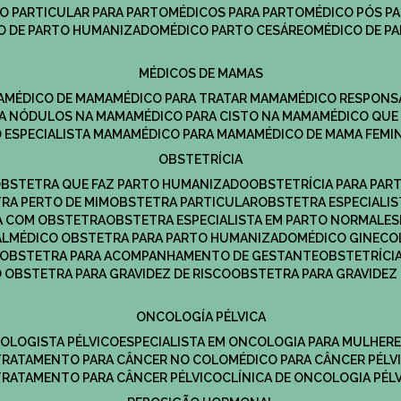
CO PARTICULAR PARA PARTO
MÉDICOS PARA PARTO
MÉDICO PÓS P
CO DE PARTO HUMANIZADO
MÉDICO PARTO CESÁREO
MÉDICO DE P
MÉDICOS DE MAMAS
A
MÉDICO DE MAMA
MÉDICO PARA TRATAR MAMA
MÉDICO RESPONS
ARA NÓDULOS NA MAMA
MÉDICO PARA CISTO NA MAMA
MÉDICO QU
O ESPECIALISTA MAMA
MÉDICO PARA MAMA
MÉDICO DE MAMA FEMI
OBSTETRÍCIA
OBSTETRA QUE FAZ PARTO HUMANIZADO
OBSTETRÍCIA PARA PAR
TRA PERTO DE MIM
OBSTETRA PARTICULAR
OBSTETRA ESPECIALI
A COM OBSTETRA
OBSTETRA ESPECIALISTA EM PARTO NORMAL
E
AL
MÉDICO OBSTETRA PARA PARTO HUMANIZADO
MÉDICO GINEC
OBSTETRA PARA ACOMPANHAMENTO DE GESTANTE
OBSTETRÍCI
O OBSTETRA PARA GRAVIDEZ DE RISCO
OBSTETRA PARA GRAVIDEZ
ONCOLOGÍA PÉLVICA
COLOGISTA PÉLVICO
ESPECIALISTA EM ONCOLOGIA PARA MULHER
TRATAMENTO PARA CÂNCER NO COLO
MÉDICO PARA CÂNCER PÉLV
TRATAMENTO PARA CÂNCER PÉLVICO
CLÍNICA DE ONCOLOGIA PÉL