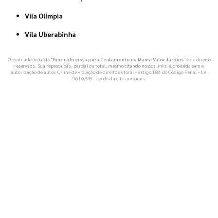
Vila Olímpia
Vila Uberabinha
O conteúdo do texto "
Ginecologista para Tratamento na Mama Valor Jardins
" é de direito
reservado. Sua reprodução, parcial ou total, mesmo citando nossos links, é proibida sem a
autorização do autor. Crime de violação de direito autoral – artigo 184 do Código Penal –
Lei
9610/98 - Lei de direitos autorais
.