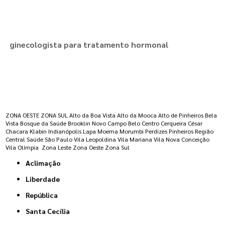
ginecologista para tratamento hormonal
Regiões onde a atende :
ZONA OESTE
ZONA SUL
Alto da Boa Vista
Alto da Mooca
Alto de Pinheiros
Bela
Vista
Bosque da Saúde
Brooklin Novo
Campo Belo
Centro
Cerqueira César
Chacara Klabin
Indianópolis
Lapa
Moema
Morumbi
Perdizes
Pinheiros
Região
Central
Saúde
São Paulo
Vila Leopoldina
Vila Mariana
Vila Nova Conceição
Vila Olímpia
Zona Leste
Zona Oeste
Zona Sul
Aclimação
Liberdade
República
Santa Cecília