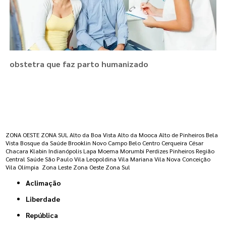
obstetra que faz parto humanizado
Regiões onde a atende :
ZONA OESTE
ZONA SUL
Alto da Boa Vista
Alto da Mooca
Alto de Pinheiros
Bela
Vista
Bosque da Saúde
Brooklin Novo
Campo Belo
Centro
Cerqueira César
Chacara Klabin
Indianópolis
Lapa
Moema
Morumbi
Perdizes
Pinheiros
Região
Central
Saúde
São Paulo
Vila Leopoldina
Vila Mariana
Vila Nova Conceição
Vila Olímpia
Zona Leste
Zona Oeste
Zona Sul
Aclimação
Liberdade
República