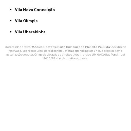
Vila Nova Conceição
Vila Olímpia
Vila Uberabinha
O conteúdo do texto "
Médico Obstetra Parto Humanizado Planalto Paulista
" é de direito
reservado. Sua reprodução, parcial ou total, mesmo citando nossos links, é proibida sem a
autorização do autor. Crime de violação de direito autoral – artigo 184 do Código Penal –
Lei
9610/98 - Lei de direitos autorais
.