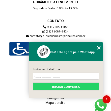
HORÁRIO DE ATENDIMENTO
Segunda à Sexta: 8:00h às 19:00h
CONTATO
(11) 2305-1282
(11) 91087-6424
contato@clinicabemestarpinheiros.com.br
Olá! Fale agora pelo WhatsApp
MENU
Insira seu telefone
Home
Sobre nós
Blog
INICIAR CONVERSA
Serviços
Contato
Categorias
1
Mapa do site