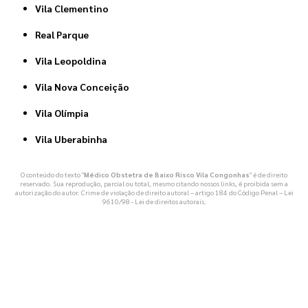
Vila Clementino
Real Parque
Vila Leopoldina
Vila Nova Conceição
Vila Olímpia
Vila Uberabinha
O conteúdo do texto "
Médico Obstetra de Baixo Risco Vila Congonhas
" é de direito
reservado. Sua reprodução, parcial ou total, mesmo citando nossos links, é proibida sem a
autorização do autor. Crime de violação de direito autoral – artigo 184 do Código Penal –
Lei
9610/98 - Lei de direitos autorais
.