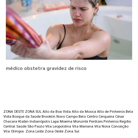
médico obstetra gravidez de risco
Regiões onde a atende :
ZONA OESTE
ZONA SUL
Alto da Boa Vista
Alto da Mooca
Alto de Pinheiros
Bela
Vista
Bosque da Saúde
Brooklin Novo
Campo Belo
Centro
Cerqueira César
Chacara Klabin
Indianópolis
Lapa
Moema
Morumbi
Perdizes
Pinheiros
Região
Central
Saúde
São Paulo
Vila Leopoldina
Vila Mariana
Vila Nova Conceição
Vila Olímpia
Zona Leste
Zona Oeste
Zona Sul