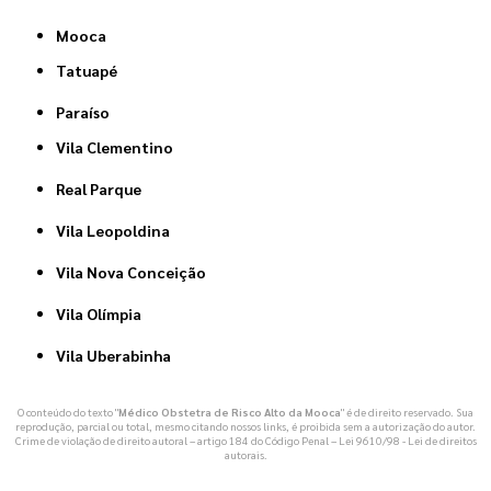
Mooca
Tatuapé
Paraíso
Vila Clementino
Real Parque
Vila Leopoldina
Vila Nova Conceição
Vila Olímpia
Vila Uberabinha
O conteúdo do texto "
Médico Obstetra de Risco Alto da Mooca
" é de direito reservado. Sua
reprodução, parcial ou total, mesmo citando nossos links, é proibida sem a autorização do autor.
Crime de violação de direito autoral – artigo 184 do Código Penal –
Lei 9610/98 - Lei de direitos
autorais
.